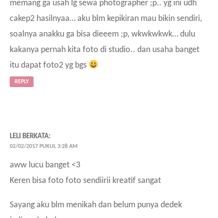
memang ga usah lg sewa photographer ;p.. yg ini udh
cakep2 hasilnyaa… aku blm kepikiran mau bikin sendiri,
soalnya anakku ga bisa dieeem ;p, wkwkwkwk… dulu
kakanya pernah kita foto di studio.. dan usaha banget
itu dapat foto2 yg bgs
REPLY
LELI
BERKATA:
02/02/2017 PUKUL 3:28 AM
aww lucu banget <3
Keren bisa foto foto sendiirii kreatif sangat
Sayang aku blm menikah dan belum punya dedek