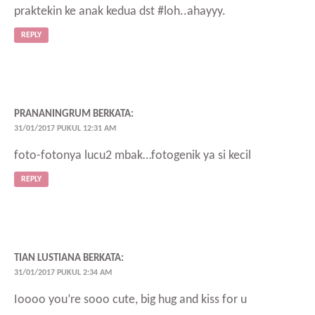
praktekin ke anak kedua dst #loh..ahayyy.
REPLY
PRANANINGRUM
BERKATA:
31/01/2017 PUKUL 12:31 AM
foto-fotonya lucu2 mbak…fotogenik ya si kecil
REPLY
TIAN LUSTIANA
BERKATA:
31/01/2017 PUKUL 2:34 AM
Ioooo you’re sooo cute, big hug and kiss for u