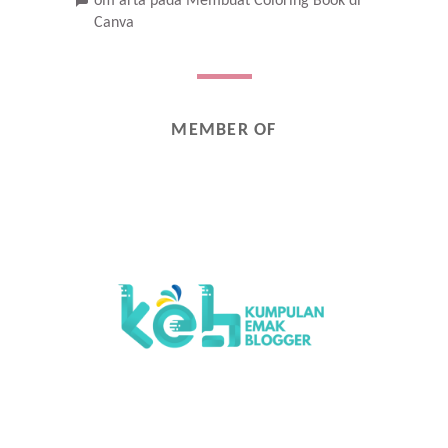
om arta
pada
Membuat Coloring Book di
Canva
MEMBER OF