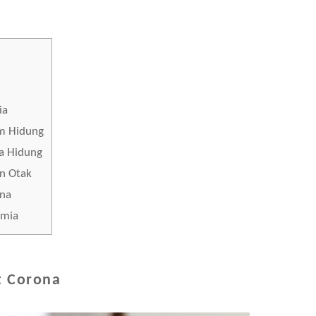
ia
am Hidung
a Hidung
an Otak
ona
smia
t Corona