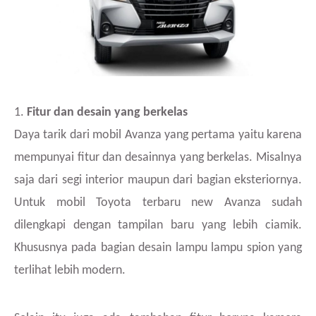
1.
Fitur dan desain yang berkelas
Daya tarik dari mobil Avanza yang pertama yaitu karena
mempunyai fitur dan desainnya yang berkelas. Misalnya
saja dari segi interior maupun dari bagian eksteriornya.
Untuk mobil Toyota terbaru new Avanza sudah
dilengkapi dengan tampilan baru yang lebih ciamik.
Khususnya pada bagian desain lampu lampu spion yang
terlihat lebih modern.