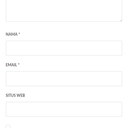
NAMA
*
EMAIL
*
SITUS WEB