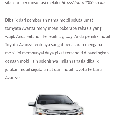
silahkan berkonsultasi melalui
https://auto2000.co.id/
.
Dibalik dari pemberian nama mobil sejuta umat
ternyata Avanza menyimpan beberapa rahasia yang
wajib Anda ketahui. Terlebih lagi bagi Anda pemilik mobil
Toyota Avanza tentunya sangat penasaran mengapa
mobil ini mempunyai daya pikat tersendiri dibandingkan
dengan mobil lain sejenisnya. Inilah rahasia dibalik
julukan mobil sejuta umat dari mobil Toyota terbaru
Avanza: