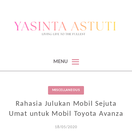
BLOGGER & KONTEN KREATOR
BLOGGER DAN KONTEN KREATOR
MENU
MISCELLANEOUS
Rahasia Julukan Mobil Sejuta
Umat untuk Mobil Toyota Avanza
18/05/2020