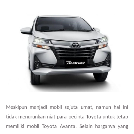
Meskipun menjadi mobil sejuta umat, namun hal ini
tidak menurunkan niat para pecinta Toyota untuk tetap
memiliki mobil Toyota Avanza. Selain harganya yang