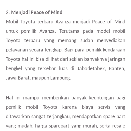
2.
Menjadi Peace of Mind
Mobil Toyota terbaru Avanza menjadi Peace of Mind
untuk pemilik Avanza. Terutama pada model mobil
Toyota terbaru yang memang sudah menyediakan
pelayanan secara lengkap. Bagi para pemilik kendaraan
Toyota hal ini bisa dilihat dari sekian banyaknya jaringan
bengkel yang tersebar luas di Jabodetabek, Banten,
Jawa Barat, maupun Lampung.
Hal ini mampu memberikan banyak keuntungan bagi
pemilik mobil Toyota karena biaya servis yang
ditawarkan sangat terjangkau, mendapatkan spare part
yang mudah, harga sparepart yang murah, serta resale