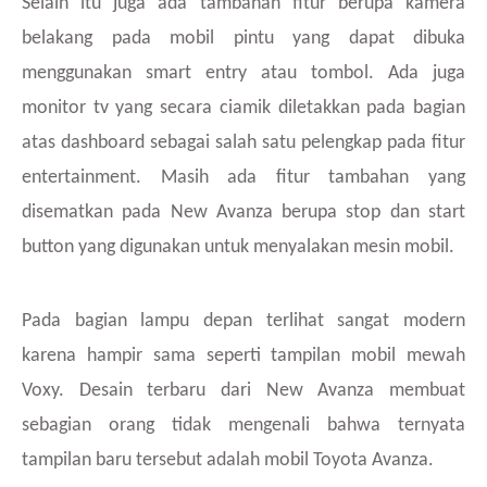
Selain itu juga ada tambahan fitur berupa kamera
belakang pada mobil pintu yang dapat dibuka
menggunakan smart entry atau tombol. Ada juga
monitor tv yang secara ciamik diletakkan pada bagian
atas dashboard sebagai salah satu pelengkap pada fitur
entertainment. Masih ada fitur tambahan yang
disematkan pada New Avanza berupa stop dan start
button yang digunakan untuk menyalakan mesin mobil.
Pada bagian lampu depan terlihat sangat modern
karena hampir sama seperti tampilan mobil mewah
Voxy. Desain terbaru dari New Avanza membuat
sebagian orang tidak mengenali bahwa ternyata
tampilan baru tersebut adalah mobil Toyota Avanza.