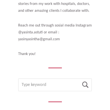
stories from my work with hospitals, doctors,
and other amazing clients I collaborate with.
Reach me out through sosial media Instagram
@yasinta.astuti or email :
yasinyasintha@gmail.com
Thank you!