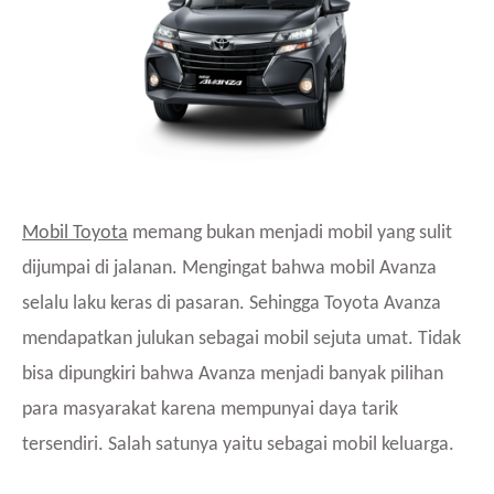
Mobil Toyota
memang bukan menjadi mobil yang sulit
dijumpai di jalanan. Mengingat bahwa mobil Avanza
selalu laku keras di pasaran. Sehingga Toyota Avanza
mendapatkan julukan sebagai mobil sejuta umat. Tidak
bisa dipungkiri bahwa Avanza menjadi banyak pilihan
para masyarakat karena mempunyai daya tarik
tersendiri. Salah satunya yaitu sebagai mobil keluarga.