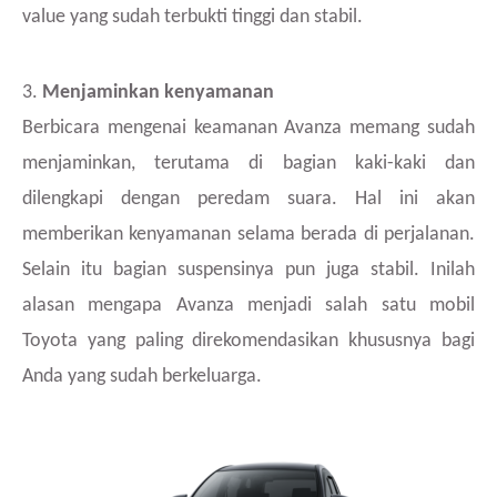
value yang sudah terbukti tinggi dan stabil.
3.
Menjaminkan kenyamanan
Berbicara mengenai keamanan Avanza memang sudah
menjaminkan, terutama di bagian kaki-kaki dan
dilengkapi dengan peredam suara. Hal ini akan
memberikan kenyamanan selama berada di perjalanan.
Selain itu bagian suspensinya pun juga stabil. Inilah
alasan mengapa Avanza menjadi salah satu mobil
Toyota yang paling direkomendasikan khususnya bagi
Anda yang sudah berkeluarga.