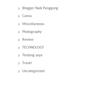
Blogger Naik Panggung
Canva
Miscellaneous
Photography
Review
TECHNOLOGY
Tentang saya
Travel
Uncategorized