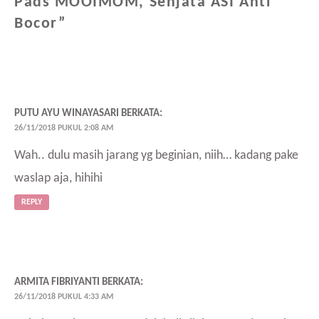
Pads MOOIMOM, Senjata ASI Anti
Bocor
”
PUTU AYU WINAYASARI
BERKATA:
26/11/2018 PUKUL 2:08 AM
Wah.. dulu masih jarang yg beginian, niih… kadang pake
waslap aja, hihihi
REPLY
ARMITA FIBRIYANTI
BERKATA:
26/11/2018 PUKUL 4:33 AM