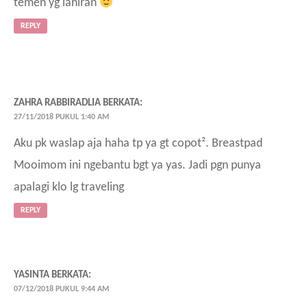
temen yg lahiran
REPLY
ZAHRA RABBIRADLIA
BERKATA:
27/11/2018 PUKUL 1:40 AM
Aku pk waslap aja haha tp ya gt copot². Breastpad
Mooimom ini ngebantu bgt ya yas. Jadi pgn punya
apalagi klo lg traveling
REPLY
YASINTA
BERKATA:
07/12/2018 PUKUL 9:44 AM