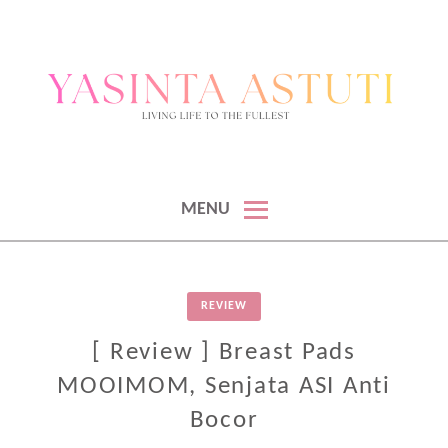
BLOGGER & KONTEN KREATOR
BLOGGER DAN KONTEN KREATOR
MENU
REVIEW
[ Review ] Breast Pads
MOOIMOM, Senjata ASI Anti
Bocor