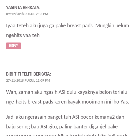
YASINTA
BERKATA:
09/12/2018 PUKUL 2:53 PM
Iyaa teteh aku juga ga pake breast pads. Mungkin belum
ngehits yaa teh
REPLY
BIBI TITI TELITI
BERKATA:
27/11/2018 PUKUL 11:09 PM
Wah, zaman aku ngasih ASI dulu kayaknya belon terlalu
nge-heits breast pads keren kayak mooimom ini lho Yas.
Jadi aku ngerasain banget tuh ASI bocor kemana2 dan
baju sering bau ASI gitu, paling banter diganjel pake