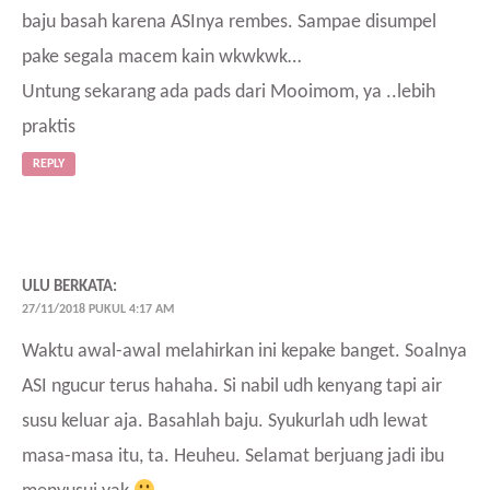
baju basah karena ASInya rembes. Sampae disumpel
pake segala macem kain wkwkwk…
Untung sekarang ada pads dari Mooimom, ya ..lebih
praktis
REPLY
ULU
BERKATA:
27/11/2018 PUKUL 4:17 AM
Waktu awal-awal melahirkan ini kepake banget. Soalnya
ASI ngucur terus hahaha. Si nabil udh kenyang tapi air
susu keluar aja. Basahlah baju. Syukurlah udh lewat
masa-masa itu, ta. Heuheu. Selamat berjuang jadi ibu