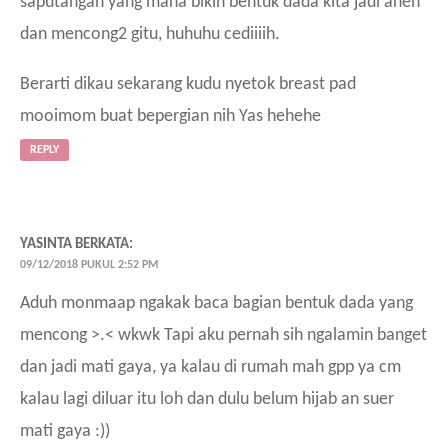
saputangan yang mana bikin bentuk dada kita jadi aneh
dan mencong2 gitu, huhuhu cediiiih.
Berarti dikau sekarang kudu nyetok breast pad
mooimom buat bepergian nih Yas hehehe
REPLY
YASINTA
BERKATA:
09/12/2018 PUKUL 2:52 PM
Aduh monmaap ngakak baca bagian bentuk dada yang
mencong >.< wkwk Tapi aku pernah sih ngalamin banget
dan jadi mati gaya, ya kalau di rumah mah gpp ya cm
kalau lagi diluar itu loh dan dulu belum hijab an suer
mati gaya :))