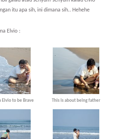
mbil galau atau senyum-senyum kalau elvio
gan itu apa sih, ini dimana sih.. Hehehe
ma Elvio :
 Elvio to be Brave
This is about being father