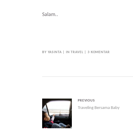
Salam..
BY
YASINTA
IN
TRAVEL
3 KOMENTAR
PREVIOUS
Traveling Bersama Baby