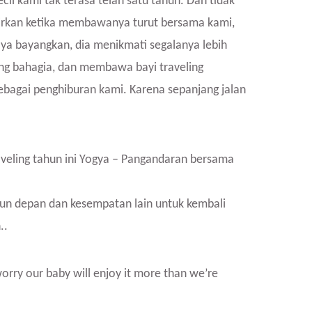
cil kami tak terasa telah satu tahun. Dan tidak
irkan ketika membawanya turut bersama kami,
saya bayangkan, dia menikmati segalanya lebih
yang bahagia, dan membawa bayi traveling
ebagai penghiburan kami. Karena sepanjang jalan
traveling tahun ini Yogya – Pangandaran bersama
un depan dan kesempatan lain untuk kembali
..
orry our baby will enjoy it more than we’re