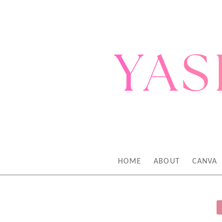
BLOGGER DAN KONTEN KREATOR
BLOGGER & KON
HOME
ABOUT
CANVA