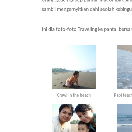
orang gede ngadep pantai lihat ombak sa
sambil mengernyitkan dahi seolah kebingun
Ini dia foto-foto Traveling ke pantai bersa
Crawl in the beach
Papi teach