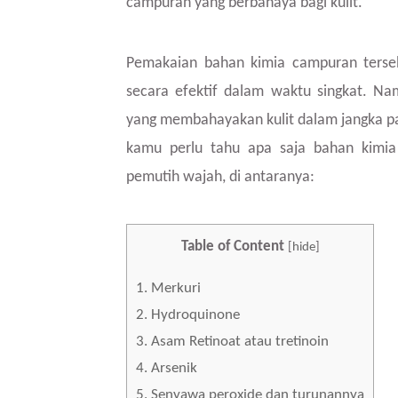
campuran yang berbahaya bagi kulit.
Pemakaian bahan kimia campuran ters
secara efektif dalam waktu singkat. N
yang membahayakan kulit dalam jangka pan
kamu perlu tahu apa saja bahan kimia
pemutih wajah, di antaranya:
Table of Content
[
hide
]
1.
Merkuri
2.
Hydroquinone
3.
Asam Retinoat atau tretinoin
4.
Arsenik
5.
Senyawa peroxide dan turunannya